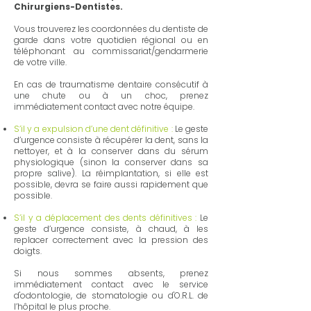
Chirurgiens-Dentistes.
Vous trouverez les coordonnées du dentiste de
garde dans votre quotidien régional ou en
téléphonant au commissariat/gendarmerie
de votre ville.
En cas de traumatisme dentaire consécutif à
une chute ou à un choc, prenez
immédiatement contact avec notre équipe.
S’il y a expulsion d’une dent définitive :
Le geste
d’urgence consiste à récupérer la dent, sans la
nettoyer, et à la conserver dans du sérum
physiologique (sinon la conserver dans sa
propre salive). La réimplantation, si elle est
possible, devra se faire aussi rapidement que
possible.
S’il y a déplacement des dents définitives :
Le
geste d’urgence consiste, à chaud, à les
replacer correctement avec la pression des
doigts.
Si nous sommes absents, prenez
immédiatement contact avec le service
d'odontologie, de stomatologie ou d'O.R.L. de
l’hôpital le plus proche.